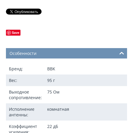
Save
Особенности
Бренд:
BBK
Вес:
95 г
Выходное
75 Ом
сопротивление:
Исполнение
комнатная
антенны:
Коэффициент
22 дБ
усиления: