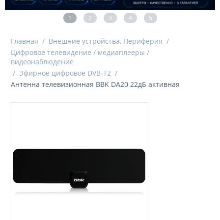
1
2
3
4
5
Главная
/
Внешние устройства, Периферия
/
Цифровое телевидение / медиаплееры /
видеонаблюдение
/
Эфирное цифровое DVB-T2
/
Антенна телевизионная BBK DA20 22дБ активная