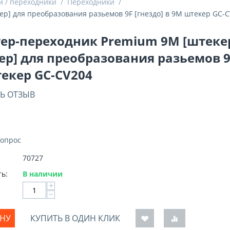
и / переходники
/
Переходники
/
р] для преобразования разьемов 9F [гнездо] в 9M штекер GC-
ер-переходник Premium 9M [штеке
ер] для преобразования разьемов 9F
екер GC-CV204
Ь ОТЗЫВ
вопрос
70727
ь:
В наличии
+
−
ИНУ
КУПИТЬ В ОДИН КЛИК