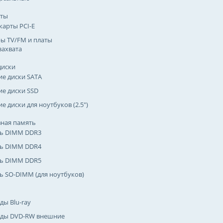
рты
карты PCI-E
ы TV/FM и платы
захвата
диски
ие диски SATA
ие диски SSD
е диски для ноутбуков (2.5")
ная память
ь DIMM DDR3
ь DIMM DDR4
ь DIMM DDR5
ь SO-DIMM (для ноутбуков)
ды Blu-ray
ды DVD-RW внешние