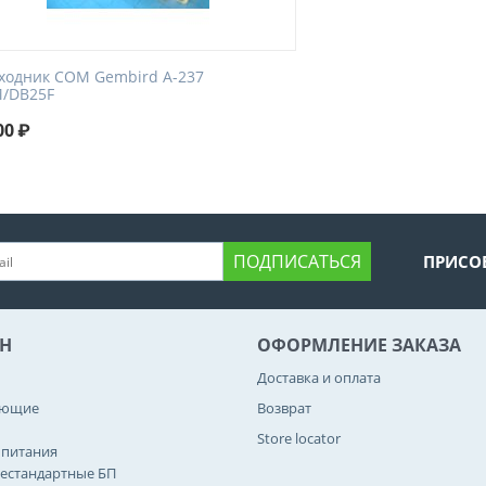
ходник COM Gembird A-237
/DB25F
00
₽
ПОДПИСАТЬСЯ
ПРИСО
Н
ОФОРМЛЕНИЕ ЗАКАЗА
Доставка и оплата
ующие
Возврат
Store locator
 питания
естандартные БП