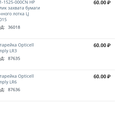
1-1525-000CN HP
60.00
₽
лик захвата бумаги
чного лотка LJ
015
Д:
36018
тарейка Opticell
60.00
₽
mply LR3
Д:
87635
тарейка Opticell
60.00
₽
mply LR6
Д:
87636