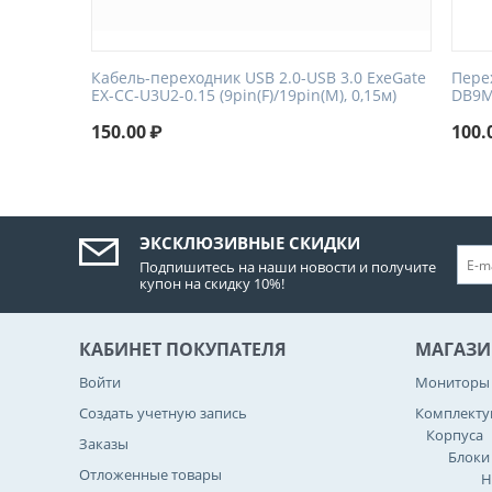
Кабель-переходник USB 2.0-USB 3.0 ExeGate
Пере
EX-CC-U3U2-0.15 (9pin(F)/19pin(M), 0,15м)
DB9M
150.00
₽
100.
ЭКСКЛЮЗИВНЫЕ СКИДКИ
Подпишитесь на наши новости и получите
купон на скидку 10%!
КАБИНЕТ ПОКУПАТЕЛЯ
МАГАЗИ
Войти
Мониторы
Создать учетную запись
Комплект
Корпуса
Заказы
Блоки
Отложенные товары
Н