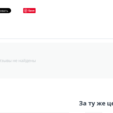
Save
тзывы не найдены
За ту же ц