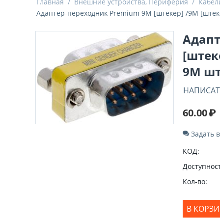
Главная
/
Внешние устройства, Периферия
/
Кабел
Адаптер-переходник Premium 9M [штекер] /9M [штеке
Адапт
[штек
9M шт
НАПИСАТ
60.00
₽
Задать 
КОД:
Доступност
Кол-во:
В КОРЗ