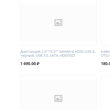
Докстанция 2.5""/3.5"" Gembird HD32-U3S-4,
Кабел
черный, USB 3.0, SATA, HDD/SSD
OTG-C
1 690.00
₽
180.