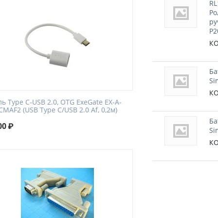
RL
Ро
ру
P2
КО
Ба
Si
КО
ь Type C-USB 2.0, OTG ExeGate EX-A-
MAF2 (USB Type C/USB 2.0 Af, 0,2м)
Ба
00
₽
Si
КО