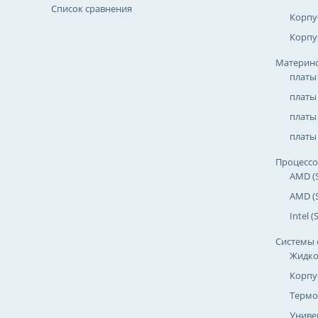
Список сравнения
Корпу
Корпу
Материнс
платы
платы
платы 
платы 
Процесс
AMD (
AMD (
Intel 
Системы 
Жидко
Корпу
Термо
Униве