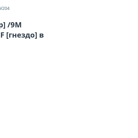
CV204
р] /9M
 [гнездо] в