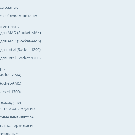
са разные
са с блоком питания
кие платы
 для AMD (Socket-AM4)
 для AMD (Socket-AM5)
для Intel (Socket-1200)
для Intel (Socket-1700)
оры
Socket-AM4)
Socket-AM5)
(Socket 1700)
охлаждения
стное охлаждение
сные вентиляторы
паста, термоклей
рсальные