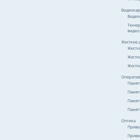
Видеока
Видео
Тюнер
видео
Жесткие 
Жестк
Жестк
Жестки
Оператив
Памят
Памят
Памят
Памят
Оптика
Приво
Приво