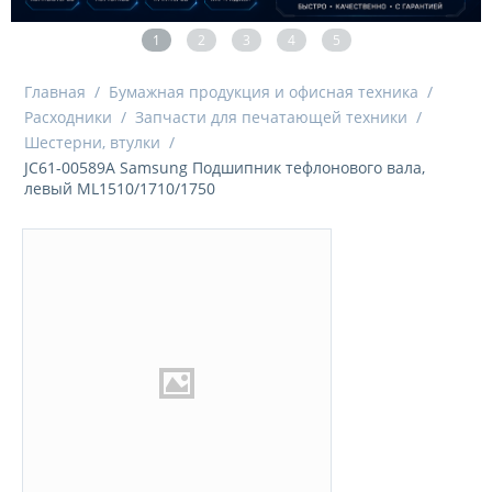
1
2
3
4
5
Главная
/
Бумажная продукция и офисная техника
/
Расходники
/
Запчасти для печатающей техники
/
Шестерни, втулки
/
JC61-00589A Samsung Подшипник тефлонового вала,
левый ML1510/1710/1750