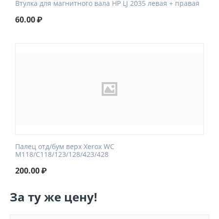
Втулка для магнитного вала HP LJ 2035 левая + правая
60.00
₽
Палец отд/бум верх Xerox WC
M118/C118/123/128/423/428
200.00
₽
За ту же цену!