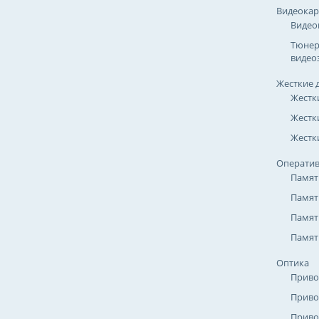
Видеока
Видео
Тюнер
видео
Жесткие 
Жестк
Жестк
Жестки
Оператив
Памят
Памят
Памят
Памят
Оптика
Приво
Приво
Приво