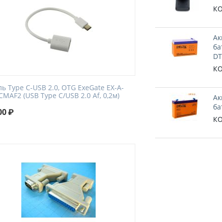
КО
Ак
ба
DT
КО
ь Type C-USB 2.0, OTG ExeGate EX-A-
MAF2 (USB Type C/USB 2.0 Af, 0,2м)
Ак
ба
00
₽
КО