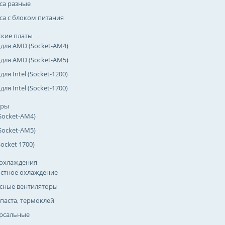
са разные
са с блоком питания
кие платы
 для AMD (Socket-AM4)
 для AMD (Socket-AM5)
для Intel (Socket-1200)
для Intel (Socket-1700)
оры
Socket-AM4)
Socket-AM5)
(Socket 1700)
охлаждения
стное охлаждение
сные вентиляторы
паста, термоклей
рсальные