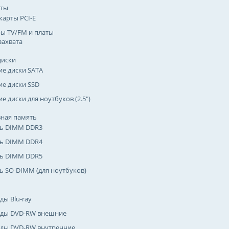
рты
карты PCI-E
ы TV/FM и платы
захвата
диски
ие диски SATA
ие диски SSD
е диски для ноутбуков (2.5")
ная память
ь DIMM DDR3
ь DIMM DDR4
ь DIMM DDR5
ь SO-DIMM (для ноутбуков)
ды Blu-ray
ды DVD-RW внешние
ды DVD-RW внутренние