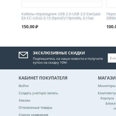
Кабель-переходник USB 2.0-USB 3.0 ExeGate
Пере
EX-CC-U3U2-0.15 (9pin(F)/19pin(M), 0,15м)
DB9M
150.00
₽
100.
ЭКСКЛЮЗИВНЫЕ СКИДКИ
Подпишитесь на наши новости и получите
купон на скидку 10%!
КАБИНЕТ ПОКУПАТЕЛЯ
МАГАЗИ
Войти
Мониторы
Создать учетную запись
Комплект
Корпуса
Заказы
Блоки
Отложенные товары
Н
Список сравнения