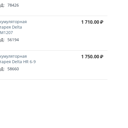
Д:
78426
кумуляторная
1 710.00
₽
тарея Delta
M1207
Д:
56194
кумуляторная
1 750.00
₽
тарея Delta HR 6-9
Д:
58660