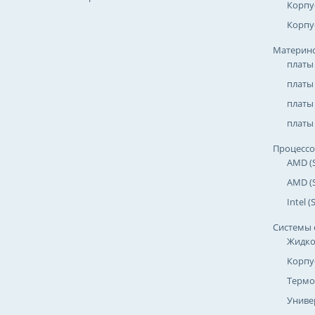
Корпу
Корпу
Материнс
платы
платы
платы 
платы 
Процесс
AMD (
AMD (
Intel 
Системы 
Жидко
Корпу
Термо
Униве