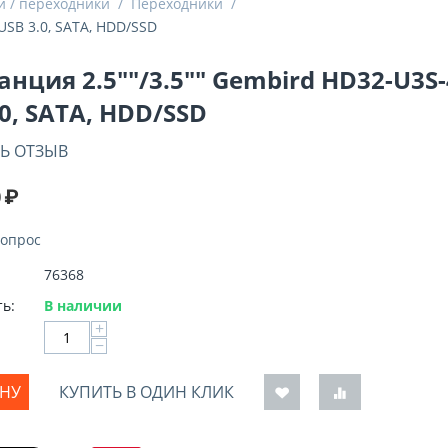
и / переходники
/
Переходники
/
USB 3.0, SATA, HDD/SSD
анция 2.5""/3.5"" Gembird HD32-U3S-
.0, SATA, HDD/SSD
Ь ОТЗЫВ
0
₽
вопрос
76368
ь:
В наличии
+
−
ИНУ
КУПИТЬ В ОДИН КЛИК