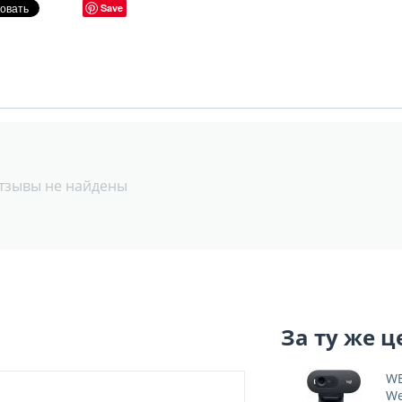
Save
тзывы не найдены
За ту же ц
WE
We