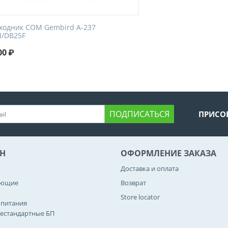
ходник COM Gembird A-237
/DB25F
00
₽
ПОДПИСАТЬСЯ
ПРИСО
Н
ОФОРМЛЕНИЕ ЗАКАЗА
Доставка и оплата
ующие
Возврат
Store locator
 питания
естандартные БП