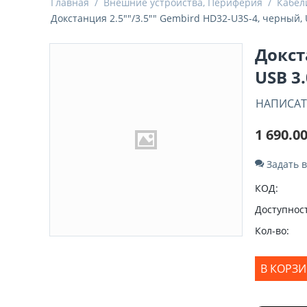
Главная
/
Внешние устройства, Периферия
/
Кабел
Докстанция 2.5""/3.5"" Gembird HD32-U3S-4, черный, 
Докст
USB 3
НАПИСАТ
1 690.0
Задать 
КОД:
Доступност
Кол-во:
В КОРЗ