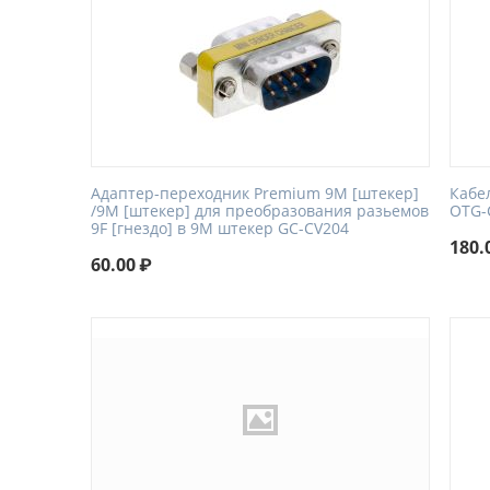
Адаптер-переходник Premium 9M [штекер]
Кабел
/9M [штекер] для преобразования разьемов
OTG-C
9F [гнездо] в 9M штекер GC-CV204
180.
60.00
₽